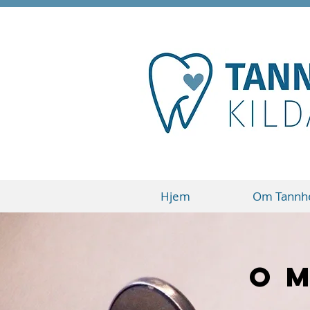
Hjem
Om Tannhe
O