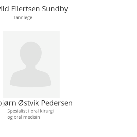
vild Eilertsen Sundby
Tannlege
bjørn Østvik Pedersen
ialist i oral kirurgi
oral medisin