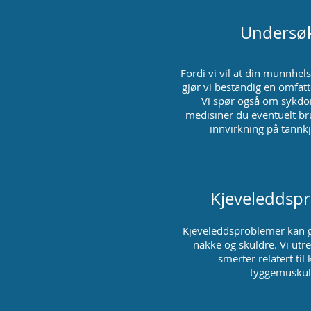
Undersøk
Fordi vi vil at din munnhel
gjør vi bestandig en omfat
Vi spør også om sykdo
medisiner du eventuelt br
innvirkning på tannkj
Kjeveleddsp
Kjeveleddsproblemer kan g
nakke og skuldre. Vi utr
smerter relatert til
tyggemuskul