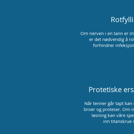
Rotfyll
Om nerven i en tann er in
er det nødvendig å rotf
forhindrer infeksjo
Protetiske er
Når tenner går tapt kan
broer og proteser. Om i
løsning kan våre spes
inn titanskrue 