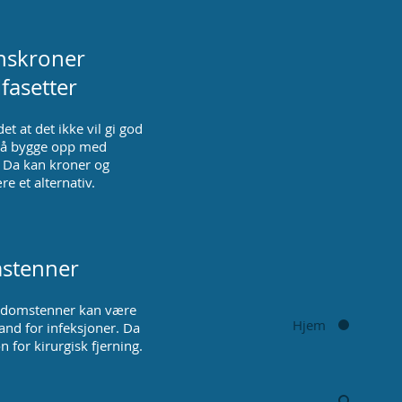
nskroner
lfasetter
t at det ikke vil gi god
g å bygge opp med
. Da kan kroner og
re et alternativ.
stenner
isdomstenner kan være
Hjem
nd for infeksjoner. Da
n for kirurgisk fjerning.