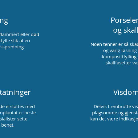
ing
Porsele
og skal
flammert eller død
ylle slik at en
Noen tenner er så skade
nsspredning.
og varig løsnin
komposittfylling
skallfasetter væ
statninger
Visdom
 de erstattes med
Delvis frembrutte v
mplantat er beste
plagsomme og gjensta
ialister sette
kan det være indikasjo
i benet.