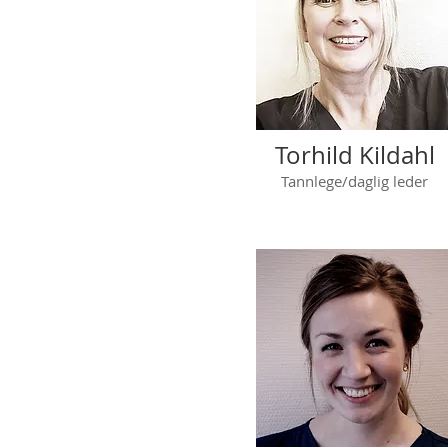
Torhild Kildahl
Tannlege/daglig leder