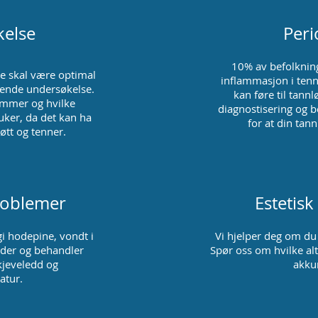
else
Peri
10% av befolknin
se skal være optimal
inflammasjon i tenn
tende undersøkelse.
kan føre til tann
mmer og hvilke
diagnostisering og b
uker, da det kan ha
for at din tann
øtt og tenner.
roblemer
Estetisk
i hodepine, vondt i
Vi hjelper deg om du
eder og behandler
Spør oss om hvilke alt
 kjeveledd og
akku
atur.