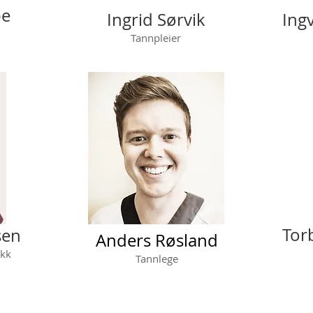
pe
Ingrid Sørvik
Ing
Tannpleier
Tor
sen
Anders Røsland
Spes
ikk
Tannlege
og 