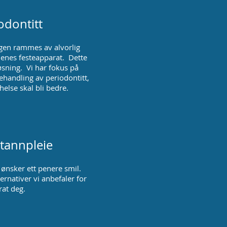
odontitt
gen rammes av alvorlig
enes festeapparat. Dette
løsning. Vi har fokus på
ehandling av periodontitt,
helse skal bli bedre.
 tannpleie
 ønsker ett penere smil.
ernativer vi anbefaler for
rat deg.