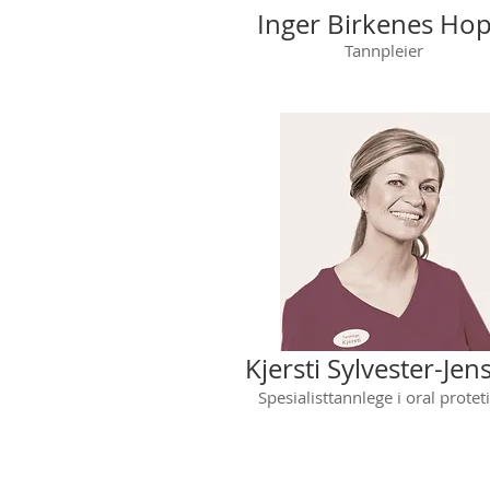
Inger Birkenes Ho
Tannpleier
Kjersti Sylvester-Jen
Spesialisttannlege i oral protet