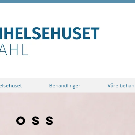
lsehuset
Behandlinger
Våre behan
m oss