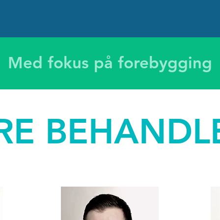
Med fokus på forebygging
RE BEHANDL